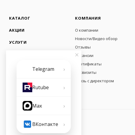
КАТАЛОГ
КОМПАНИЯ
АКЦИИ
О компании
Новости/Видео обзор
УСЛУГИ
Отзывы
ПУНКТЫ ПРОДАЖ
Вакансии
Сертификаты
›
Telegram
Реквизиты
Связь с директором
›
Rutube
›
Max
›
ВКонтакте
2026 © ООО "Ваша Вода"