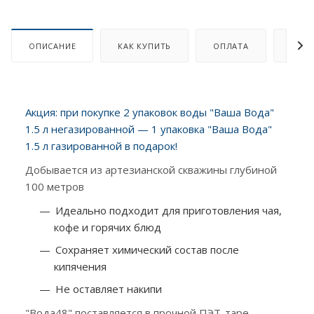
ОПИСАНИЕ
КАК КУПИТЬ
ОПЛАТА
ДОСТ
Акция: при покупке 2 упаковок воды "Ваша Вода"
1.5 л негазированной — 1 упаковка "Ваша Вода"
1.5 л газированной в подарок!
Добывается из артезианской скважины глубиной
100 метров
Идеально подходит для приготовления чая,
кофе и горячих блюд
Сохраняет химический состав после
кипячения
Не оставляет накипи
"Вода48" поставляется в прочной ПЭТ-таре