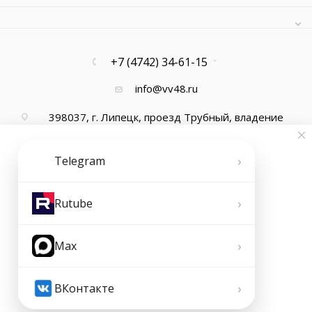
+7 (4742) 34-61-15
info@vv48.ru
398037, г. Липецк, проезд Трубный, владение
13, офис 1
›
Telegram
›
Rutube
›
Max
2026 © ООО "Ваша Вода"
›
ВКонтакте
В КОРЗИНУ