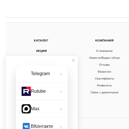
КАТАЛОГ
КОМПАНИЯ
АКЦИИ
О компании
Новости/Видео обзор
УСЛУГИ
Отзывы
ПУНКТЫ ПРОДАЖ
Вакансии
›
Telegram
Сертификаты
Реквизиты
›
Rutube
Связь с директором
›
Max
›
ВКонтакте